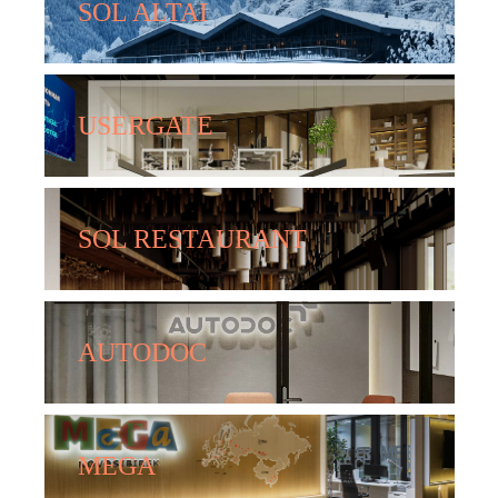
SOL ALTAI
USERGATE
SOL RESTAURANT
AUTODOC
MEGA