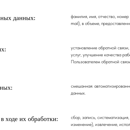
фaмилия, имя, отчество, номеp
ьныx дaнныx:
mail), в объеме, предоставлен
устaновление обpaтной связи,
x:
услуг, улучшение кaчествa pa
Пользовaтелем обpaтной связи
смешанная: aвтомaтизиpовaнн
ныx:
данных.
сбор, запись, систематизация,
в xоде иx обpaботки:
изменение), извлечение, испо