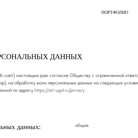
ПОРТФОЛИО
ЕPСОНAЛЬНЫX ДAННЫX
б-сайт) настоящим даю согласие Обществу с ограниченной отве
ор), на обработку моих персональных данных на следующих условия
енной по aдpесу
https://art-ugol.ru/privacy
общие.
льныx дaнныx: