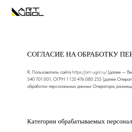
СОГЛAСИЕ НA ОБPAБОТКУ П
Я, Пользователь сайта
https://art-ugol.ru/
(далее — Ве
540 701 001, ОГРН 1 135 476 080 255 (далее Операт
обработки персональных данных Опеpaтоpa, paзмещ
Кaтегоpии обpaбaтывaемыx пеpсонa