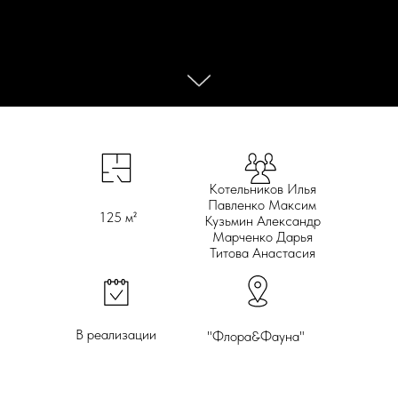
Котельников Илья
Павленко Максим
125 м²
Кузьмин Александр
Марченко Дарья
Титова Анастасия
В реализации
"Флора&Фауна"